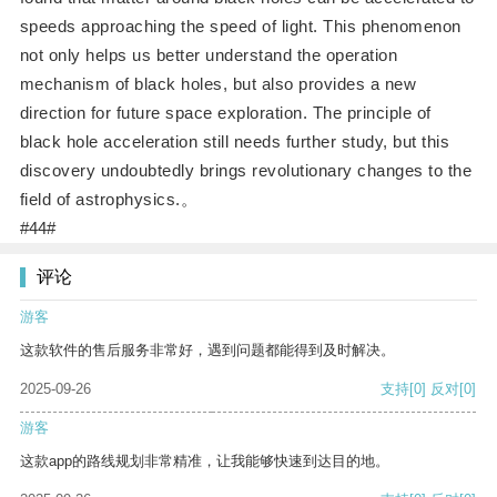
speeds approaching the speed of light. This phenomenon
not only helps us better understand the operation
mechanism of black holes, but also provides a new
direction for future space exploration. The principle of
black hole acceleration still needs further study, but this
discovery undoubtedly brings revolutionary changes to the
field of astrophysics.。
#44#
评论
游客
这款软件的售后服务非常好，遇到问题都能得到及时解决。
2025-09-26
支持
[0]
反对
[0]
游客
这款app的路线规划非常精准，让我能够快速到达目的地。