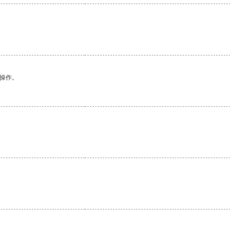
悉操作。
。