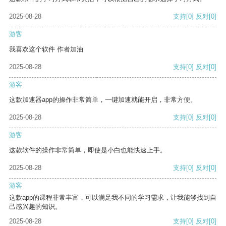
2025-08-28
支持
[0]
反对
[0]
游客
我喜欢这个软件 作者加油
2025-08-28
支持
[0]
反对
[0]
游客
这款加速器app的操作非常简单，一键加速就能开启，非常方便。
2025-08-28
支持
[0]
反对
[0]
游客
这款软件的操作非常简单，即使是小白也能快速上手。
2025-08-28
支持
[0]
反对
[0]
游客
这款app的课程非常丰富，可以满足我不同的学习需求，让我能够找到自
己感兴趣的知识。
2025-08-28
支持
[0]
反对
[0]