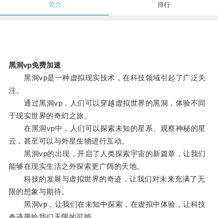
简介
排行
黑洞vp免费加速
黑洞vp是一种虚拟现实技术，在科技领域引起了广泛关
注。
通过黑洞vp，人们可以穿越虚拟世界的黑洞，体验不同
于现实世界的奇幻之旅。
在黑洞vp中，人们可以探索未知的星系、观察神秘的星
云，甚至可以与外星生物进行互动。
黑洞vp的出现，开启了人类探索宇宙的新篇章，让我们
能够在现实生活之外探索更广阔的天地。
科技的发展与虚拟世界的奇迹，让我们对未来充满了无
限的想象与期待。
黑洞vp，让我们在未知中探索，在虚拟中体验，让科技
奇迹带给我们无限的可能。