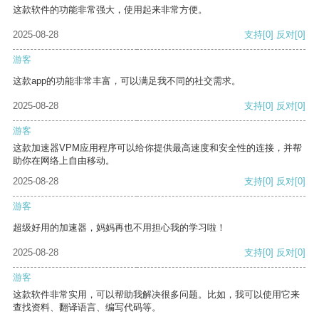
这款软件的功能非常强大，使用起来非常方便。
2025-08-28
支持
[0]
反对
[0]
游客
这款app的功能非常丰富，可以满足我不同的社交需求。
2025-08-28
支持
[0]
反对
[0]
游客
这款加速器VPM应用程序可以给你提供最高速度和安全性的连接，并帮
助你在网络上自由移动。
2025-08-28
支持
[0]
反对
[0]
游客
超级好用的加速器，妈妈再也不用担心我的学习啦！
2025-08-28
支持
[0]
反对
[0]
游客
这款软件非常实用，可以帮助我解决很多问题。比如，我可以使用它来
查找资料、翻译语言、编写代码等。