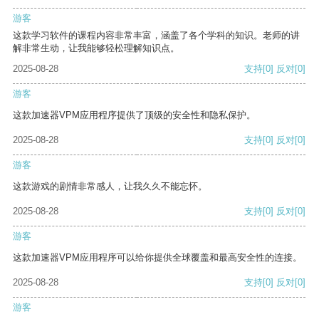
游客
这款学习软件的课程内容非常丰富，涵盖了各个学科的知识。老师的讲
解非常生动，让我能够轻松理解知识点。
2025-08-28
支持
[0]
反对
[0]
游客
这款加速器VPM应用程序提供了顶级的安全性和隐私保护。
2025-08-28
支持
[0]
反对
[0]
游客
这款游戏的剧情非常感人，让我久久不能忘怀。
2025-08-28
支持
[0]
反对
[0]
游客
这款加速器VPM应用程序可以给你提供全球覆盖和最高安全性的连接。
2025-08-28
支持
[0]
反对
[0]
游客