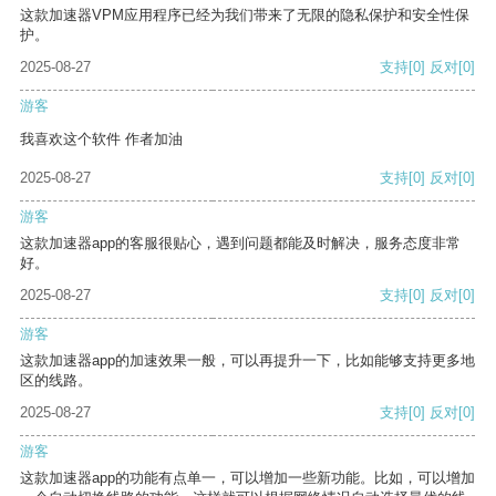
这款加速器VPM应用程序已经为我们带来了无限的隐私保护和安全性保
护。
2025-08-27
支持
[0]
反对
[0]
游客
我喜欢这个软件 作者加油
2025-08-27
支持
[0]
反对
[0]
游客
这款加速器app的客服很贴心，遇到问题都能及时解决，服务态度非常
好。
2025-08-27
支持
[0]
反对
[0]
游客
这款加速器app的加速效果一般，可以再提升一下，比如能够支持更多地
区的线路。
2025-08-27
支持
[0]
反对
[0]
游客
这款加速器app的功能有点单一，可以增加一些新功能。比如，可以增加