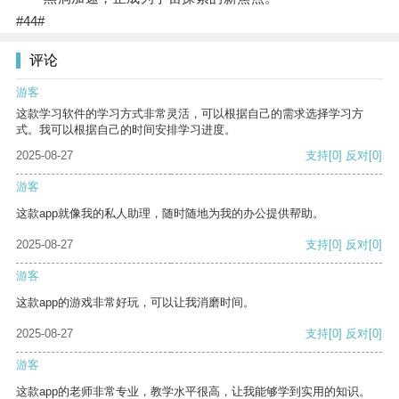
#44#
评论
游客
这款学习软件的学习方式非常灵活，可以根据自己的需求选择学习方
式。我可以根据自己的时间安排学习进度。
2025-08-27
支持
[0]
反对
[0]
游客
这款app就像我的私人助理，随时随地为我的办公提供帮助。
2025-08-27
支持
[0]
反对
[0]
游客
这款app的游戏非常好玩，可以让我消磨时间。
2025-08-27
支持
[0]
反对
[0]
游客
这款app的老师非常专业，教学水平很高，让我能够学到实用的知识。