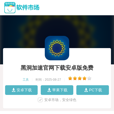
黑洞加速官网下载安卓版免费
工具
|
时间：2025-08-27
|
安卓下载
苹果下载
PC下载
安卓市场，安全绿色