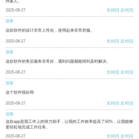
伴家人。
2025-08-27
支持
[0]
反对
[0]
游客
这款软件的设计非常人性化，使用起来非常舒服。
2025-08-27
支持
[0]
反对
[0]
游客
这款软件的售后服务非常好，遇到问题都能得到及时解决。
2025-08-27
支持
[0]
反对
[0]
游客
这个软件很好用
2025-08-27
支持
[0]
反对
[0]
游客
这款app是我工作上的得力助手，让我的工作效率提高了50%，让我能够
更轻松地完成工作任务。
2025-08-27
支持
[0]
反对
[0]