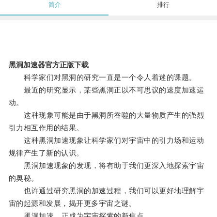
简介
排行
黑洞加速器官方正版下载
科学家们对黑洞的研究一直是一个令人着迷的课题。
最近的研究显示，某些黑洞正以不可思议的速度加速运
动。
这种现象可能是由于黑洞所吞噬的大量物质产生的强烈
引力相互作用的结果。
这种黑洞加速现象让科学家们对宇宙中的引力场和运动
规律产生了新的认识。
黑洞加速现象的发现，将有助于我们更深入地探索宇宙
的奥秘。
也许通过研究黑洞的加速过程，我们可以更好地理解宇
宙的起源和发展，揭开更多宇宙之谜。
黑洞加速，正成为宇宙探索的新焦点。